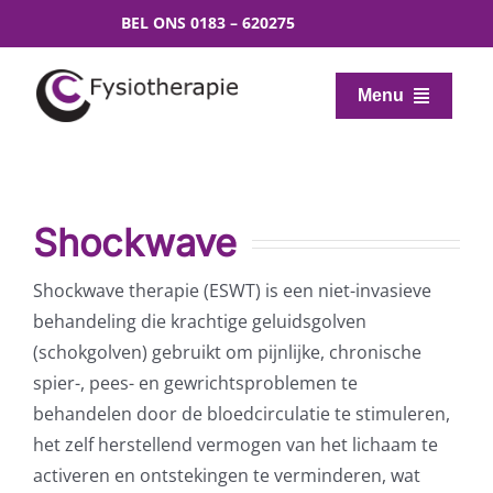
Ga
BEL ONS
0183 – 620275
naar
inhoud
Menu
Home
De praktijk
Shockwave
Shockwave therapie (ESWT) is een niet-invasieve
Specialisaties
behandeling die krachtige geluidsgolven
(schokgolven) gebruikt om pijnlijke, chronische
Fitness
spier-, pees- en gewrichtsproblemen te
behandelen door de bloedcirculatie te stimuleren,
het zelf herstellend vermogen van het lichaam te
Beweeg je Fit
activeren en ontstekingen te verminderen, wat